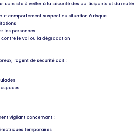
 consiste à veiller à la sécurité des participants et du matéri
 tout comportement suspect ou situation à risque
itations
ger les personnes
 contre le vol ou la dégradation
eux, l’agent de sécurité doit :
culades
ts espaces
ment vigilant concernant :
s électriques temporaires