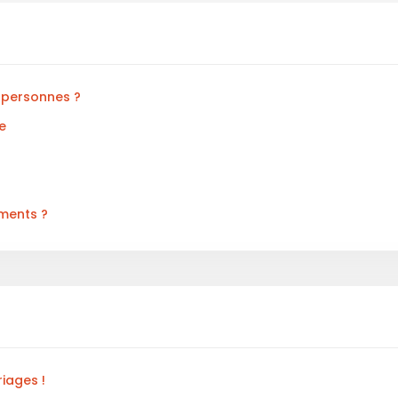
0 personnes ?
e
ments ?
iages !